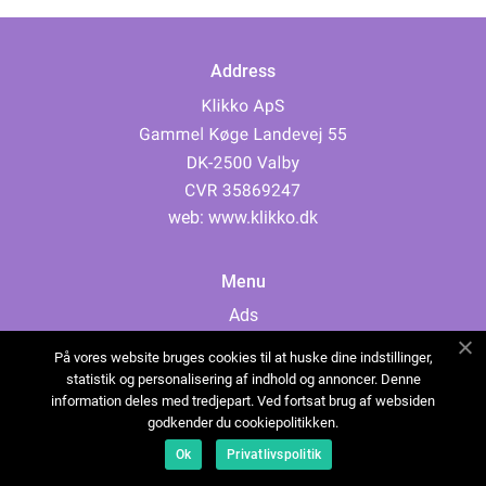
Address
web:
www.klikko.dk
Menu
Ads
About Us
På vores website bruges cookies til at huske dine indstillinger,
Cookies
statistik og personalisering af indhold og annoncer. Denne
information deles med tredjepart. Ved fortsat brug af websiden
Contact
godkender du cookiepolitikken.
Sitemap
Ok
Privatlivspolitik