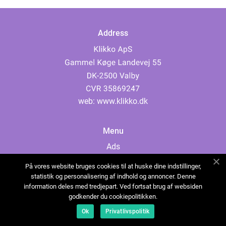
Address
web:
www.klikko.dk
Menu
Ads
About Us
På vores website bruges cookies til at huske dine indstillinger,
Cookies
statistik og personalisering af indhold og annoncer. Denne
information deles med tredjepart. Ved fortsat brug af websiden
Contact
godkender du cookiepolitikken.
Sitemap
Ok
Privatlivspolitik